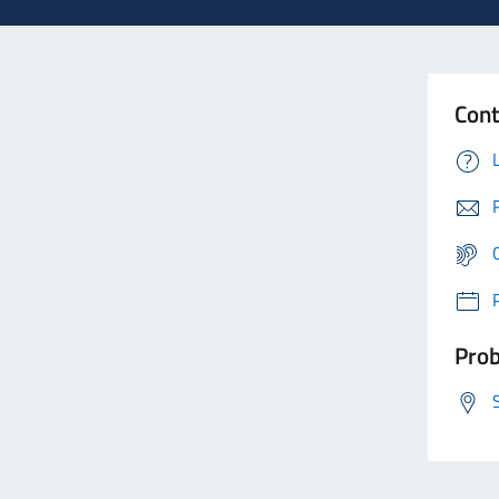
Cont
Prob