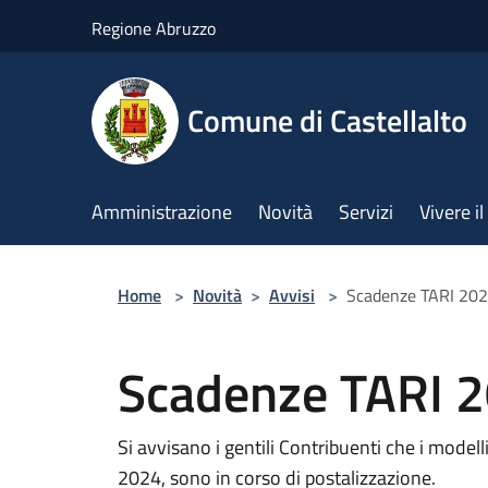
Salta al contenuto principale
Regione Abruzzo
Comune di Castellalto
Amministrazione
Novità
Servizi
Vivere 
Home
>
Novità
>
Avvisi
>
Scadenze TARI 20
Scadenze TARI 
Si avvisano i gentili Contribuenti che i model
2024, sono in corso di postalizzazione.