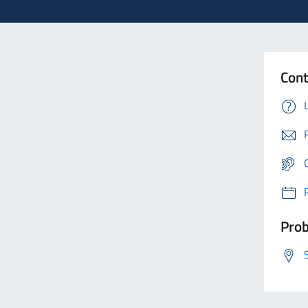
Cont
Prob