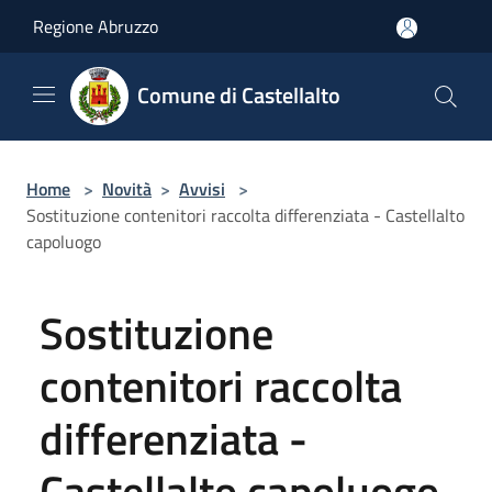
Salta al contenuto principale
Regione Abruzzo
Comune di Castellalto
Home
>
Novità
>
Avvisi
>
Sostituzione contenitori raccolta differenziata - Castellalto
capoluogo
Sostituzione
contenitori raccolta
differenziata -
Castellalto capoluogo