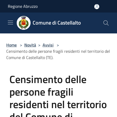
Salta al contenuto principale
Regione Abruzzo
Comune di Castellalto
Home
>
Novità
>
Avvisi
>
Censimento delle persone fragili residenti nel territorio del
Comune di Castellalto (TE).
Censimento delle
persone fragili
residenti nel territorio
del Comune di