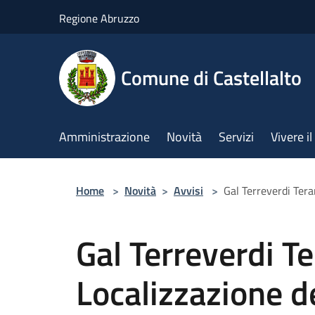
Salta al contenuto principale
Regione Abruzzo
Comune di Castellalto
Amministrazione
Novità
Servizi
Vivere 
Home
>
Novità
>
Avvisi
>
Gal Terreverdi Tera
Gal Terreverdi 
Localizzazione de