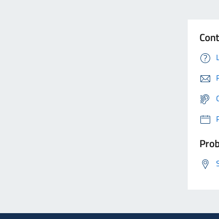
Cont
Prob