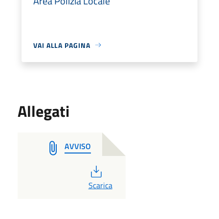
Area Polizia Locale
VAI ALLA PAGINA
Allegati
AVVISO
PDF
Scarica