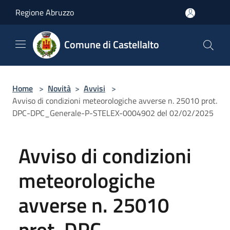
Salta al contenuto principale
Regione Abruzzo
Comune di Castellalto
Home
>
Novità
>
Avvisi
>
Avviso di condizioni meteorologiche avverse n. 25010 prot.
DPC-DPC_Generale-P-STELEX-0004902 del 02/02/2025
Avviso di condizioni
meteorologiche
avverse n. 25010
prot. DPC-