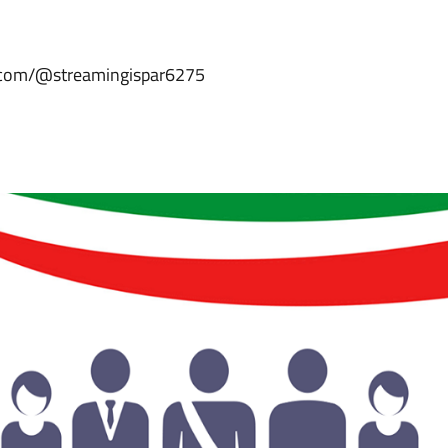
be.com/@streamingispar6275