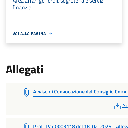
Area affari generali, segreteria e servizi
finanziari
VAI ALLA PAGINA
Allegati
Avviso di Convocazione del Consiglio Comu
PD
Sc
Prot_Par 0003118 del 18-02-2025 - Alleg