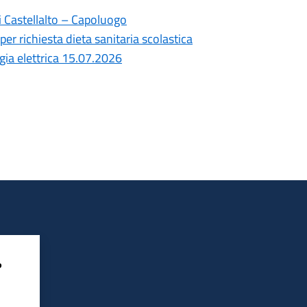
i Castellalto – Capoluogo
per richiesta dieta sanitaria scolastica
gia elettrica 15.07.2026
?