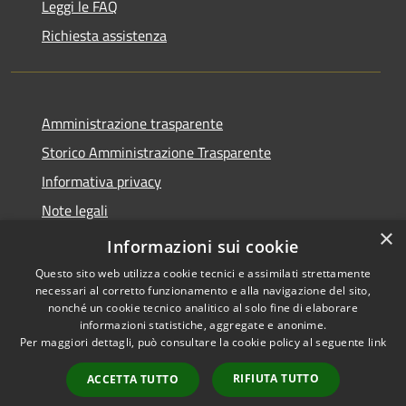
Leggi le FAQ
Richiesta assistenza
Amministrazione trasparente
Storico Amministrazione Trasparente
Informativa privacy
Note legali
×
Dichiarazione di accessibilità
Informazioni sui cookie
Questo sito web utilizza cookie tecnici e assimilati strettamente
necessari al corretto funzionamento e alla navigazione del sito,
nonché un cookie tecnico analitico al solo fine di elaborare
informazioni statistiche, aggregate e anonime.
RSS
Copyright © 2026 • Comune di
Per maggiori dettagli, può consultare la cookie policy al seguente
link
Accessibilità
Castellalto • Powered by
Privacy
Municipium
Accesso
•
RIFIUTA TUTTO
ACCETTA TUTTO
Cookie
redazione