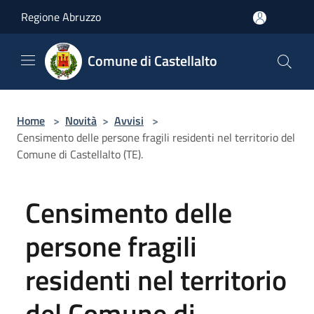
Salta al contenuto principale
Regione Abruzzo
Comune di Castellalto
Home
>
Novità
>
Avvisi
>
Censimento delle persone fragili residenti nel territorio del
Comune di Castellalto (TE).
Censimento delle
persone fragili
residenti nel territorio
del Comune di