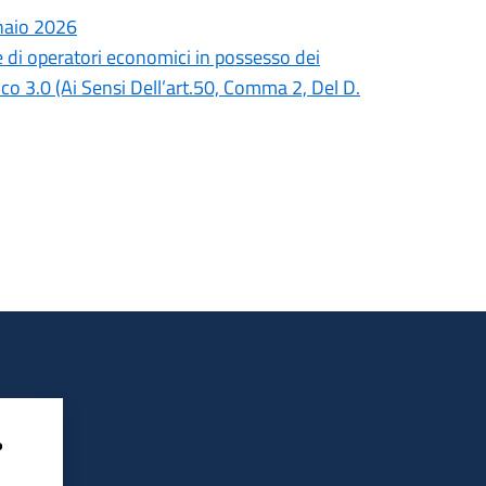
naio 2026
e di operatori economici in possesso dei
co 3.0 (Ai Sensi Dell’art.50, Comma 2, Del D.
?