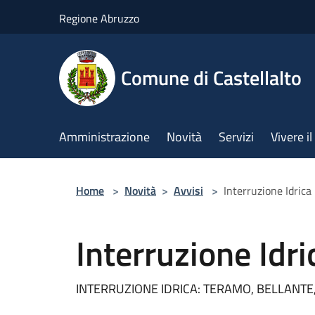
Salta al contenuto principale
Regione Abruzzo
Comune di Castellalto
Amministrazione
Novità
Servizi
Vivere 
Home
>
Novità
>
Avvisi
>
Interruzione Idrica
Interruzione Idri
INTERRUZIONE IDRICA: TERAMO, BELLANT