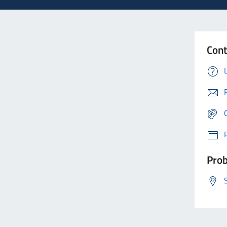
Cont
Prob