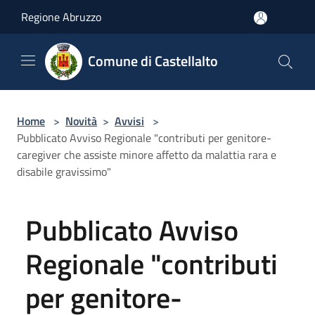
Salta al contenuto principale
Regione Abruzzo
Comune di Castellalto
Home
>
Novità
>
Avvisi
>
Pubblicato Avviso Regionale "contributi per genitore-
caregiver che assiste minore affetto da malattia rara e
disabile gravissimo"
Pubblicato Avviso
Regionale "contributi
per genitore-