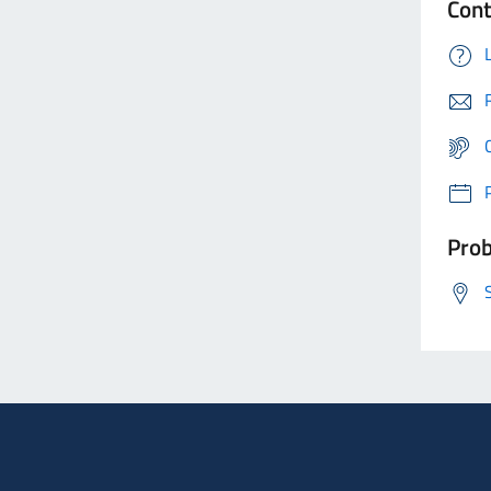
Cont
Prob