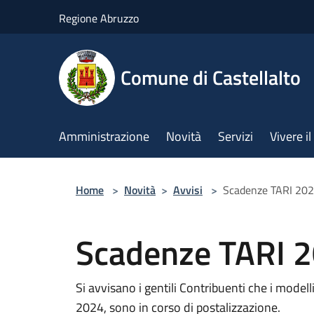
Salta al contenuto principale
Regione Abruzzo
Comune di Castellalto
Amministrazione
Novità
Servizi
Vivere 
Home
>
Novità
>
Avvisi
>
Scadenze TARI 20
Scadenze TARI 
Si avvisano i gentili Contribuenti che i model
2024, sono in corso di postalizzazione.