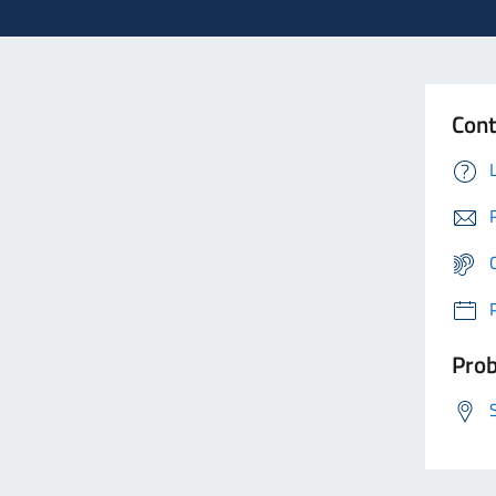
Cont
Prob