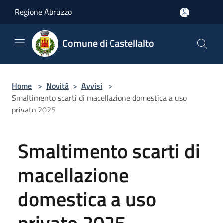
Salta al contenuto principale
Regione Abruzzo
Comune di Castellalto
Home
>
Novità
>
Avvisi
>
Smaltimento scarti di macellazione domestica a uso
privato 2025
Smaltimento scarti di
macellazione
domestica a uso
privato 2025