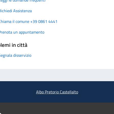
Richiedi Assistenza
Chiama il comune +39 0861 4441
Prenota un appuntamento
lemi in città
Segnala disservizio
Albo Pretorio Castellalto