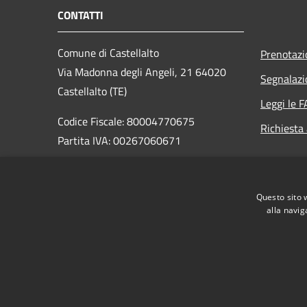
CONTATTI
Comune di Castellalto
Prenotaz
Via Madonna degli Angeli, 21 64020
Segnalazi
Castellalto (TE)
Leggi le 
Codice Fiscale: 80004770675
Richiesta
Partita IVA: 00267060671
PEC:
castellalto.segreteria@raccomandatacertificata.it
Questo sito 
Centralino Unico: +39 0861 4441
alla navig
RSS
Accessibilità
Privacy
Cookie
Mappa de