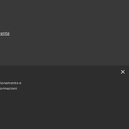
rente
×
nzionamento e
nformazioni
Municipium
Accesso redazione
astellalto • Powered by
•