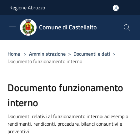
Salta al contenuto principale
Regione Abruzzo
Comune di Castellalto
Home
>
Amministrazione
>
Documenti e dati
>
Documento funzionamento interno
Documento funzionamento
interno
Documenti relativi al funzionamento interno: ad esempio
rendimenti, rendiconti, procedure, bilanci consuntivi e
preventivi