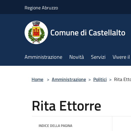
Salta al contenuto principale
Regione Abruzzo
Comune di Castellalto
Amministrazione
Novità
Servizi
Vivere 
Home
>
Amministrazione
>
Politici
>
Rita Ett
Rita Ettorre
INDICE DELLA PAGINA