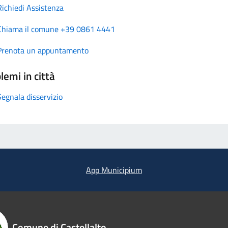
Richiedi Assistenza
Chiama il comune +39 0861 4441
Prenota un appuntamento
lemi in città
Segnala disservizio
App Municipium
Comune di Castellalto