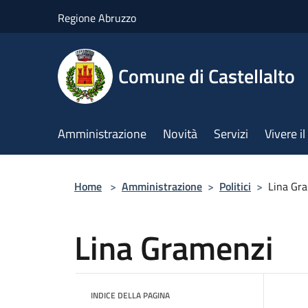
Salta al contenuto principale
Regione Abruzzo
Comune di Castellalto
Amministrazione
Novità
Servizi
Vivere 
Home
>
Amministrazione
>
Politici
>
Lina Gr
Lina Gramenzi
INDICE DELLA PAGINA