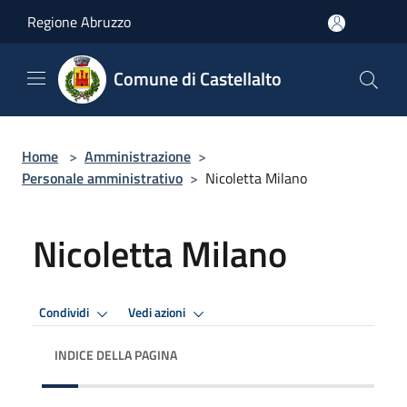
Salta al contenuto principale
Regione Abruzzo
Comune di Castellalto
Home
>
Amministrazione
>
Personale amministrativo
>
Nicoletta Milano
Nicoletta Milano
Condividi
Vedi azioni
INDICE DELLA PAGINA