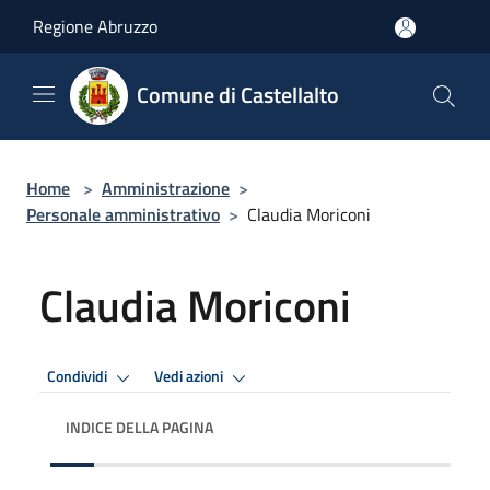
Salta al contenuto principale
Regione Abruzzo
Comune di Castellalto
Home
>
Amministrazione
>
Personale amministrativo
>
Claudia Moriconi
Claudia Moriconi
Condividi
Vedi azioni
INDICE DELLA PAGINA