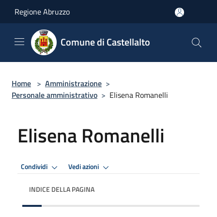
Salta al contenuto principale
Regione Abruzzo
Comune di Castellalto
Home
>
Amministrazione
>
Personale amministrativo
>
Elisena Romanelli
Elisena Romanelli
Condividi
Vedi azioni
INDICE DELLA PAGINA