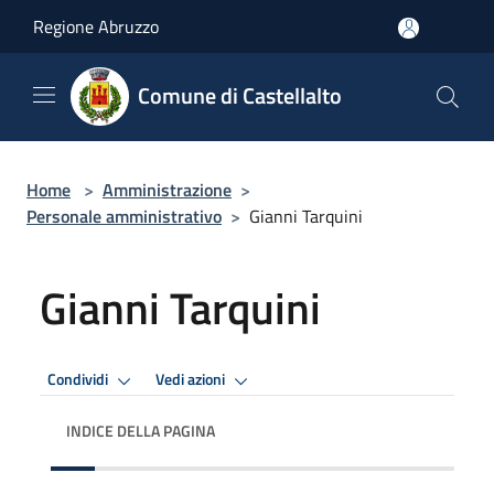
Salta al contenuto principale
Regione Abruzzo
Comune di Castellalto
Home
>
Amministrazione
>
Personale amministrativo
>
Gianni Tarquini
Gianni Tarquini
Condividi
Vedi azioni
INDICE DELLA PAGINA