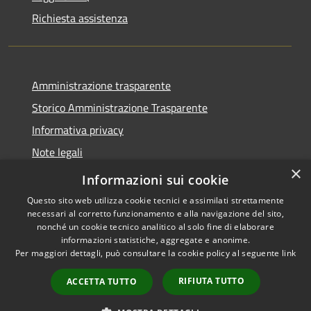
Richiesta assistenza
Amministrazione trasparente
Storico Amministrazione Trasparente
Informativa privacy
Note legali
×
Dichiarazione di accessibilità
Informazioni sui cookie
Questo sito web utilizza cookie tecnici e assimilati strettamente
necessari al corretto funzionamento e alla navigazione del sito,
nonché un cookie tecnico analitico al solo fine di elaborare
informazioni statistiche, aggregate e anonime.
RSS
Copyright © 2026 • Comune di
Per maggiori dettagli, può consultare la cookie policy al seguente
link
Accessibilità
Castellalto • Powered by
Privacy
Municipium
Accesso
•
RIFIUTA TUTTO
ACCETTA TUTTO
Cookie
redazione
Mappa del sito