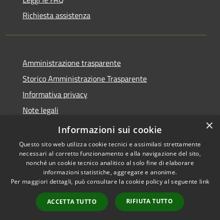
Richiesta assistenza
Amministrazione trasparente
Storico Amministrazione Trasparente
Informativa privacy
Note legali
×
Dichiarazione di accessibilità
Informazioni sui cookie
Questo sito web utilizza cookie tecnici e assimilati strettamente
necessari al corretto funzionamento e alla navigazione del sito,
nonché un cookie tecnico analitico al solo fine di elaborare
informazioni statistiche, aggregate e anonime.
RSS
Copyright © 2026 • Comune di
Per maggiori dettagli, può consultare la cookie policy al seguente
link
Accessibilità
Castellalto • Powered by
Privacy
Municipium
Accesso
•
RIFIUTA TUTTO
ACCETTA TUTTO
Cookie
redazione