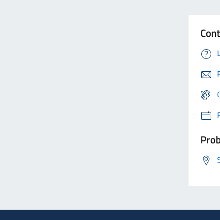
Cont
Prob