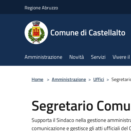
Salta al contenuto principale
Regione Abruzzo
Comune di Castellalto
Amministrazione
Novità
Servizi
Vivere 
Home
>
Amministrazione
>
Uffici
>
Segretar
Segretario Comu
Supporta il Sindaco nella gestione amministrat
comunicazione e gestisce gli atti ufficiali de