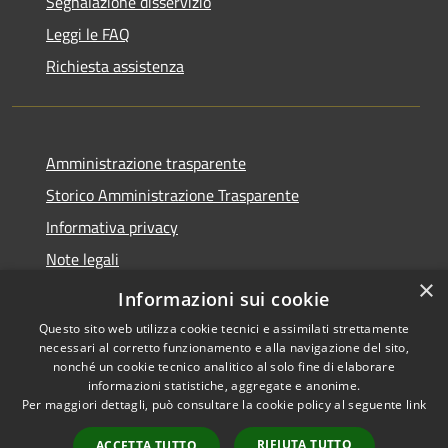
Segnalazione disservizio
Leggi le FAQ
Richiesta assistenza
Amministrazione trasparente
Storico Amministrazione Trasparente
Informativa privacy
Note legali
×
Dichiarazione di accessibilità
Informazioni sui cookie
Questo sito web utilizza cookie tecnici e assimilati strettamente
necessari al corretto funzionamento e alla navigazione del sito,
nonché un cookie tecnico analitico al solo fine di elaborare
informazioni statistiche, aggregate e anonime.
RSS
Copyright © 2026 • Comune di
Per maggiori dettagli, può consultare la cookie policy al seguente
link
Accessibilità
Castellalto • Powered by
Privacy
Municipium
Accesso
•
RIFIUTA TUTTO
ACCETTA TUTTO