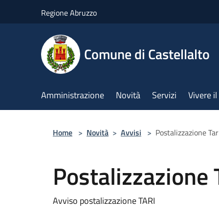
Salta al contenuto principale
Regione Abruzzo
Comune di Castellalto
Amministrazione
Novità
Servizi
Vivere 
Home
>
Novità
>
Avvisi
>
Postalizzazione Ta
Postalizzazione 
Avviso postalizzazione TARI