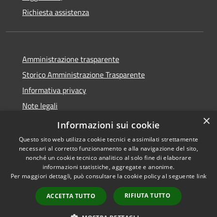
Richiesta assistenza
Amministrazione trasparente
Storico Amministrazione Trasparente
Informativa privacy
Note legali
×
Dichiarazione di accessibilità
Informazioni sui cookie
Questo sito web utilizza cookie tecnici e assimilati strettamente
necessari al corretto funzionamento e alla navigazione del sito,
nonché un cookie tecnico analitico al solo fine di elaborare
informazioni statistiche, aggregate e anonime.
RSS
Copyright © 2026 • Comune di
Per maggiori dettagli, può consultare la cookie policy al seguente
link
Accessibilità
Castellalto • Powered by
Privacy
Municipium
Accesso
•
RIFIUTA TUTTO
ACCETTA TUTTO
Cookie
redazione
Mappa del sito