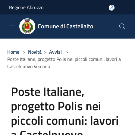
Salta al contenuto principale
Regione Abruzzo
Comune di Castellalto
Home
>
Novità
>
Avvisi
>
Poste Italiane, progetto Polis nei piccoli comuni: lavori a
Castelnuovo Vomano
Poste Italiane,
progetto Polis nei
piccoli comuni: lavori
a Castelnuovo