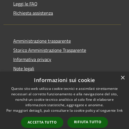
Leggi le FAQ
Richiesta assistenza
Amministrazione trasparente
Storico Amministrazione Trasparente
Informativa privacy
Note legali
×
Dichiarazione di accessibilità
Informazioni sui cookie
Questo sito web utilizza cookie tecnici e assimilati strettamente
necessari al corretto funzionamento e alla navigazione del sito,
nonché un cookie tecnico analitico al solo fine di elaborare
informazioni statistiche, aggregate e anonime.
RSS
Copyright © 2026 • Comune di
Per maggiori dettagli, può consultare la cookie policy al seguente
link
Accessibilità
Castellalto • Powered by
Privacy
Municipium
Accesso
•
RIFIUTA TUTTO
ACCETTA TUTTO
Cookie
redazione