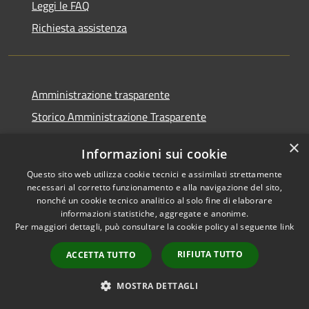
Leggi le FAQ
Richiesta assistenza
Amministrazione trasparente
Storico Amministrazione Trasparente
Informativa privacy
×
Informazioni sui cookie
Note legali
Questo sito web utilizza cookie tecnici e assimilati strettamente
Dichiarazione di accessibilità
necessari al corretto funzionamento e alla navigazione del sito,
nonché un cookie tecnico analitico al solo fine di elaborare
informazioni statistiche, aggregate e anonime.
Per maggiori dettagli, può consultare la cookie policy al seguente
link
RSS
Copyright © 2026 • Comune di
RIFIUTA TUTTO
ACCETTA TUTTO
Accessibilità
Castellalto • Powered by
Privacy
Municipium
Accesso
•
MOSTRA DETTAGLI
Cookie
redazione