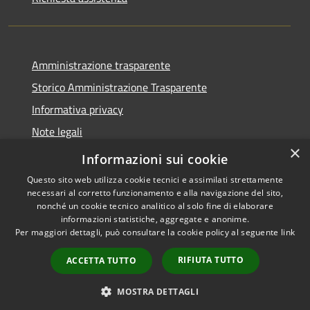
Amministrazione trasparente
Storico Amministrazione Trasparente
Informativa privacy
Note legali
×
Dichiarazione di accessibilità
Informazioni sui cookie
Questo sito web utilizza cookie tecnici e assimilati strettamente
necessari al corretto funzionamento e alla navigazione del sito,
nonché un cookie tecnico analitico al solo fine di elaborare
informazioni statistiche, aggregate e anonime.
RSS
Copyright © 2026 • Comune di
Per maggiori dettagli, può consultare la cookie policy al seguente
link
Accessibilità
Castellalto • Powered by
Privacy
Municipium
Accesso
•
RIFIUTA TUTTO
ACCETTA TUTTO
Cookie
redazione
Mappa del sito
MOSTRA DETTAGLI