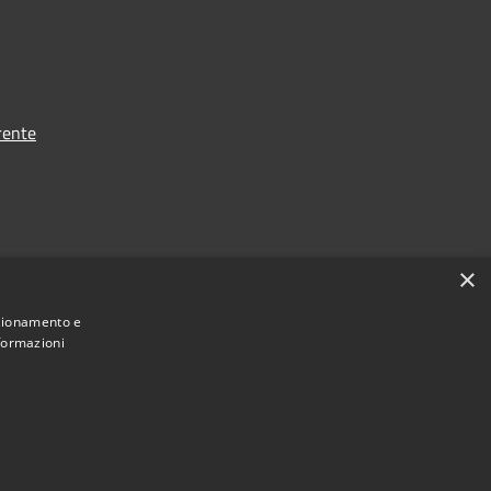
rente
×
nzionamento e
nformazioni
Municipium
Accesso redazione
astellalto • Powered by
•