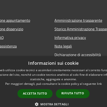
ione appuntamento
Amministrazione trasparente
one disservizio
Storico Amministrazione Traspa
FAQ
Informativa privacy
 assistenza
Note legali
Dichiarazione di accessibilità
Informazioni sui cookie
web utilizza cookie tecnici e assimilati strettamente necessari al corretto fu
azione del sito, nonché un cookie tecnico analitico al solo fine di elaborare i
statistiche, aggregate e anonime.
Per maggiori dettagli, può consultare la cookie policy al seguente
link
RIFIUTA TUTTO
ACCETTA TUTTO
l sito
Copyright © 2026 • Comune di C
MOSTRA DETTAGLI