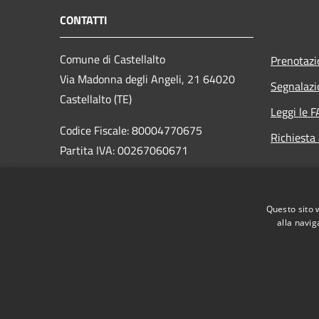
CONTATTI
Comune di Castellalto
Prenotaz
Via Madonna degli Angeli, 21 64020
Segnalazi
Castellalto (TE)
Leggi le 
Codice Fiscale: 80004770675
Richiesta
Partita IVA: 00267060671
PEC:
castellalto.segreteria@raccomandatacertificata.it
Questo sito 
Centralino Unico: +39 0861 4441
alla navig
RSS
Accessibilità
Privacy
Cookie
Mappa de